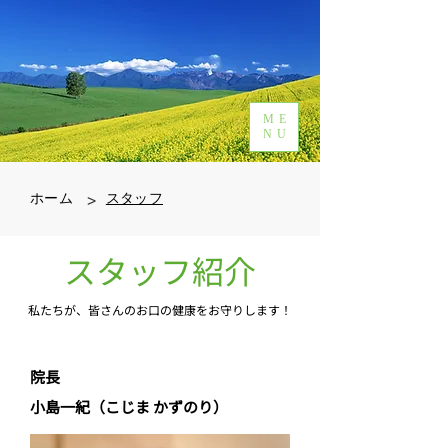
ME
NU
>
ホーム
スタッフ
​スタッフ紹介
私たちが、皆さんのお口の健康をお守りします！
院長
小島一紀（こじま かずのり）​