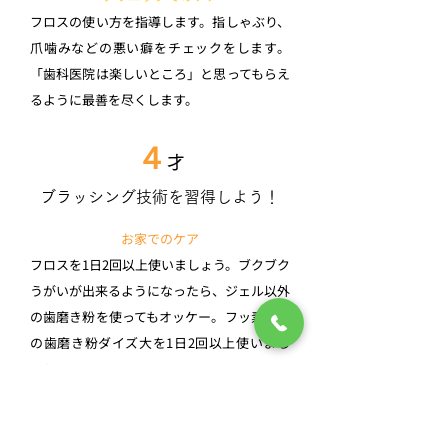
フロスの使い方を指導します。指しゃぶり、
爪噛みなどの悪い癖をチェックをします。
「歯科医院は楽しいところ」と思ってもらえ
るように最善を尽くします。
４
才
ブラッシング技術を習得しよう！
お家でのケア
フロスを1日2回以上使いましょう。ブクブク
うがいが出来るようになったら、ジェル以外
の歯磨き粉を使ってもオッケー。フッ素入り
の歯磨き粉ダイズ大を1日2回以上使いまし
ょう。
歯ブラシを噛んでいないかチェック。噛んで
いるようなら、飽きているのかもしれませ
ん。真似っこ遊びを通して、一緒に磨く練習