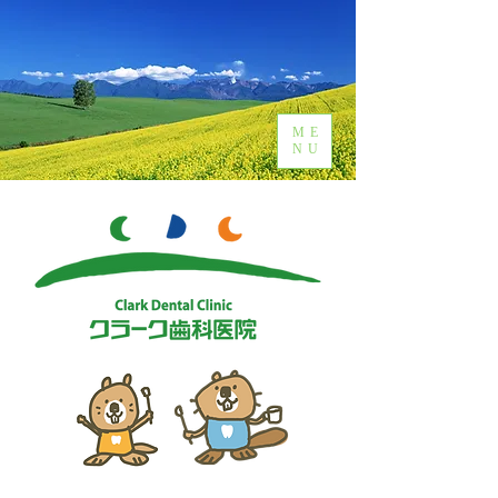
ME
NU