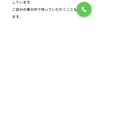
しています。
ご自分の車の中で待っていただくこともでき
ます。
医院名の由来
皆さんは、“ボーイズ・ビー・アンビシャ
ス”「青年よ大志を抱け」のクラーク博士をご存
知ですか？
北海道大学出身である私達は、大学のシンボル
であるクラーク博士の名前をいただいてクラー
ク歯科医院と名づけました。
boys be ambitious
Boys be ambitious not for money or not for
selfish aggrandizement not for that
evanescent thing which men call fame.